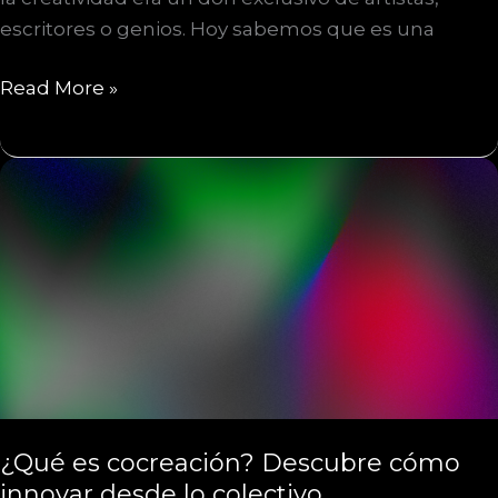
escritores o genios. Hoy sabemos que es una
Qué
Read More »
es
creatividad
y
por
qué
no
es
solo
para
unos
pocos
¿Qué es cocreación? Descubre cómo
innovar desde lo colectivo