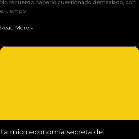
No recuerdo haberlo cuestionado demasiado, con
el tiempo
GEOGRAFÍAS
Read More »
DE
PAPEL
La microeconomía secreta del