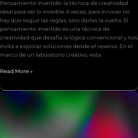
Pensamiento invertido: la técnica de creatividad
ideal para ver lo invisible A veces, para innovar no
hay que seguir las reglas, sino darles la vuelta. El
pensamiento invertido es una técnica de
creatividad que desafía la lógica convencional y nos
invita a explorar soluciones desde el reverso. En el
marco de un laboratorio creativo, esta
Pensamiento
Read More »
invertido:
la
técnica
de
creatividad
para
ver