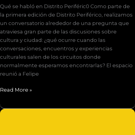
Qué se habló en Distrito Periféric0 Como parte de
la primera edición de Distrito Periférico, realizamos
un conversatorio alrededor de una pregunta que
atraviesa gran parte de las discusiones sobre
cultura y ciudad: ¿qué ocurre cuando las
conversaciones, encuentros y experiencias
culturales salen de los circuitos donde
normalmente esperamos encontrarlas? El espacio
reunió a Felipe
Qué
Read More »
se
habló
en
Distrito
Periféric0