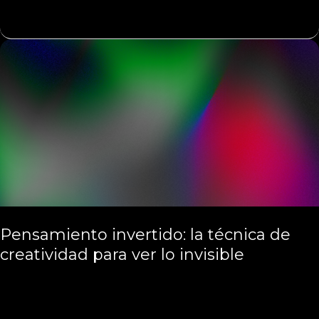
ultradianos:
cómo
alinear
tu
creatividad
con
la
biología
Pensamiento invertido: la técnica de
creatividad para ver lo invisible