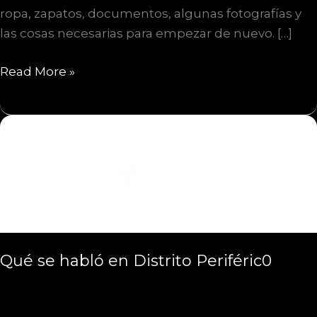
ropa, zapatos, documentos, algunas fotografías y
las cosas necesarias para empezar de nuevo. […]
¿Qué
Read More »
guarda
una
maleta
además
de
objetos?
Qué se habló en Distrito Periféric0