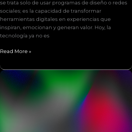
se trata solo de usar programas de diseño o redes
sociales; es la capacidad de transformar
herramientas digitales en experiencias que
inspiran, emocionan y generan valor. Hoy, la
tecnología ya no es
Creatividad
Read More »
digital:
cuando
la
tecnología
se
vuelve
arte