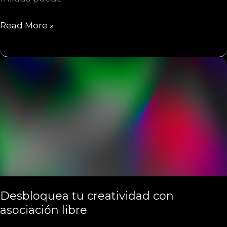
Cambio
Read More »
de
perspectiva:
una
técnica
creativa
para
desbloquear
nuevas
ideas
Desbloquea tu creatividad con
asociación libre