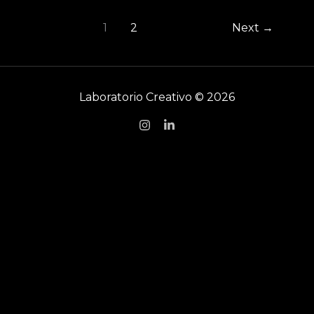
Descubre
cómo
1
2
Next
→
innovar
desde
lo
Laboratorio Creativo © 2026
colectivo